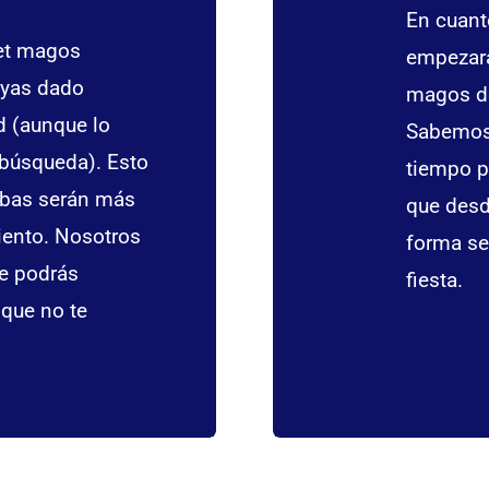
En cuant
net magos
empezará
ayas dado
magos de
d (aunque lo
Sabemos 
 búsqueda). Esto
tiempo p
ibas serán más
que desd
iento. Nosotros
forma se
e podrás
fiesta.
 que no te