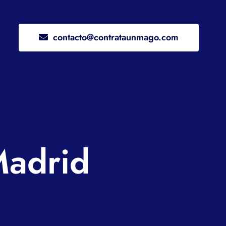
contacto@contrataunmago.com
Madrid