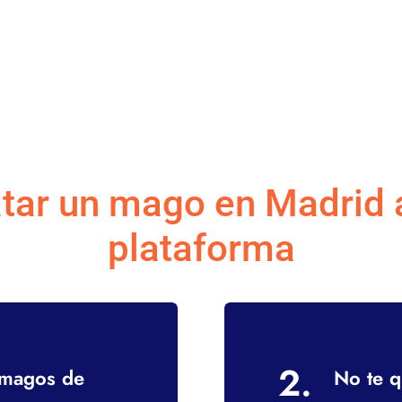
atar un mago en Madrid a
plataforma
2.
e magos de
No te 